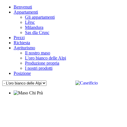
Benvenuti
Appartamenti
Gli appartamenti
Lêrsc
Milandura
Sas dla Crusc
Prezzi
Richiesta
Agriturismo
Il nostro maso
L'oro bianco delle Alpi
Produzione propria
I nostri prodotti
Posizione