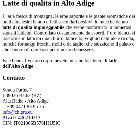
Latte di qualità in Alto Adige
L' aria fresca di montagna, le erbe saporite e le piante aromatiche dei
prati altoatesini hanno effetti secondari positivi: le mucche danno
latte di qualità impareggiabile
che viene trasformato in numerosi
squisiti latticini. Controllato costantemente da esperti, l' oro bianco si
trasforma in latticini quali burro, latticello, yoghurt naturale e ricotta,
nonchè formaggi freschi, molli o da taglio; che stuzzicano il palato e
che sono molto preziosi per il nostro benessere.
Fate bene al Vostro corpo: bevete un sano bicchiere di
latte
dell'Alto Adige
.
Contatto
Strada Parüs, 7
I-39036 Badia (BZ)
Alta Badia - Alto Adige
T +39 0471 83 95 75
info@chipra.eu
P.Iva 01436210213
CIN: IT021006B576HHJ5IC