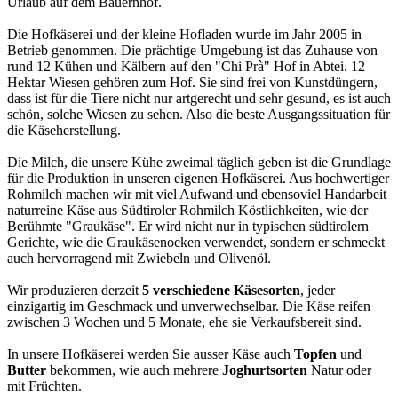
Urlaub auf dem Bauernhof.
Die Hofkäserei und der kleine Hofladen wurde im Jahr 2005 in
Betrieb genommen. Die prächtige Umgebung ist das Zuhause von
rund 12 Kühen und Kälbern auf den "Chi Prà" Hof in Abtei. 12
Hektar Wiesen gehören zum Hof. Sie sind frei von Kunstdüngern,
dass ist für die Tiere nicht nur artgerecht und sehr gesund, es ist auch
schön, solche Wiesen zu sehen. Also die beste Ausgangssituation für
die Käseherstellung.
Die Milch, die unsere Kühe zweimal täglich geben ist die Grundlage
für die Produktion in unseren eigenen Hofkäserei. Aus hochwertiger
Rohmilch machen wir mit viel Aufwand und ebensoviel Handarbeit
naturreine Käse aus Südtiroler Rohmilch Köstlichkeiten, wie der
Berühmte "Graukäse". Er wird nicht nur in typischen südtirolern
Gerichte, wie die Graukäsenocken verwendet, sondern er schmeckt
auch hervorragend mit Zwiebeln und Olivenöl.
Wir produzieren derzeit
5 verschiedene Käsesorten
, jeder
einzigartig im Geschmack und unverwechselbar. Die Käse reifen
zwischen 3 Wochen und 5 Monate, ehe sie Verkaufsbereit sind.
In unsere Hofkäserei werden Sie ausser Käse auch
Topfen
und
Butter
bekommen, wie auch mehrere
Joghurtsorten
Natur oder
mit Früchten.